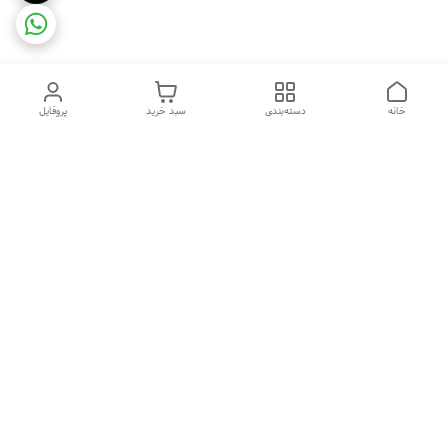
خانه
دسته‌بندی
سبد خرید
پروفایل
دسترسی سریع
ضمانت ترب
رضایتمندی مشتری
اینماد
قوانین و مقررات
تماس با ما
سیاست حریم خصوصی
درباره فروشگاه و محصولات