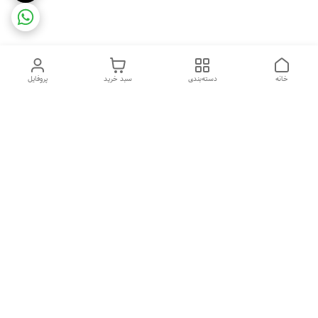
خانه
دسته‌بندی
سبد خرید
پروفایل
دسترسی سریع
ضمانت ترب
رضایتمندی مشتری
اینماد
قوانین و مقررات
تماس با ما
سیاست حریم خصوصی
درباره فروشگاه و محصولات