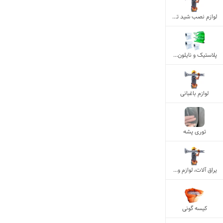
لوازم نصب شید تور سبز
پلاستیک و نایلون گلخانه و معمولی
لوازم باغبانی
توری پشه
یراق آلات، لوازم و مصالح ساختمانی
کیسه گونی