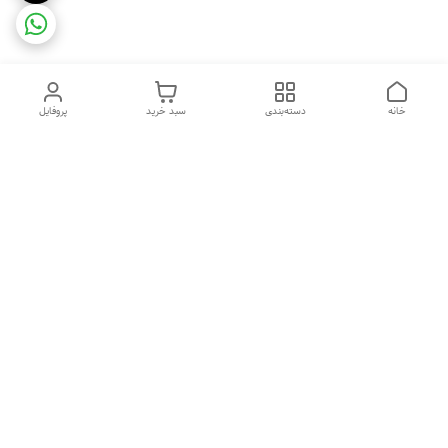
خانه
دسته‌بندی
سبد خرید
پروفایل
دسترسی سریع
ضمانت ترب
رضایتمندی مشتری
اینماد
قوانین و مقررات
تماس با ما
سیاست حریم خصوصی
درباره فروشگاه و محصولات