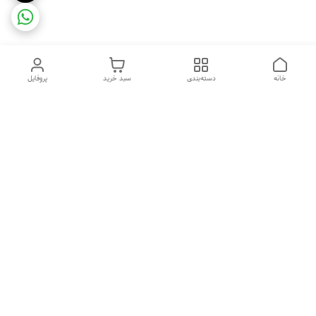
خانه
دسته‌بندی
سبد خرید
پروفایل
دسترسی سریع
ضمانت ترب
رضایتمندی مشتری
اینماد
قوانین و مقررات
تماس با ما
سیاست حریم خصوصی
درباره فروشگاه و محصولات