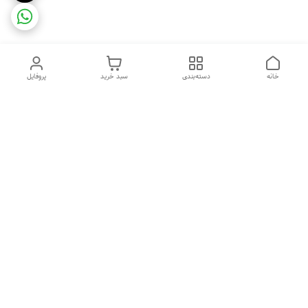
خانه
دسته‌بندی
سبد خرید
پروفایل
دسترسی سریع
ضمانت ترب
رضایتمندی مشتری
اینماد
قوانین و مقررات
تماس با ما
سیاست حریم خصوصی
درباره فروشگاه و محصولات