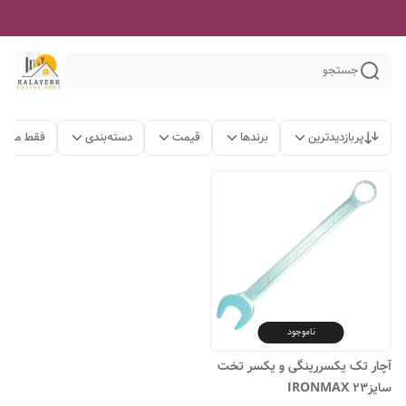
جستجو
پربازدیدترین
برندها
قیمت
دسته‌بندی
فقط محصو
ناموجود
آچار تک یکسررینگی و یکسر تخت
سایز۲۳ IRONMAX