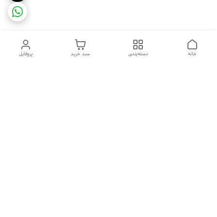
خانه
دسته‌بندی
سبد خرید
پروفایل
دسترسی سریع
ضمانت ترب
رضایتمندی مشتری
اینماد
قوانین و مقررات
تماس با ما
سیاست حریم خصوصی
درباره فروشگاه و محصولات