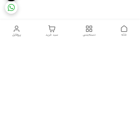
خانه
دسته‌بندی
سبد خرید
پروفایل
دسترسی سریع
ضمانت ترب
رضایتمندی مشتری
اینماد
قوانین و مقررات
تماس با ما
سیاست حریم خصوصی
درباره فروشگاه و محصولات