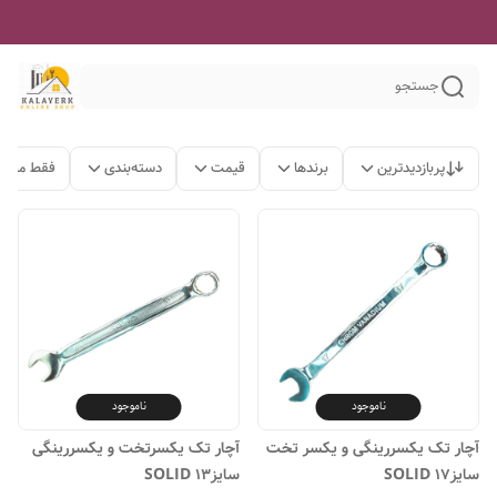
جستجو
پربازدیدترین
برندها
قیمت
دسته‌بندی
فقط محصو
ناموجود
ناموجود
آچار تک یکسررینگی و یکسر تخت
آچار تک یکسرتخت و یکسررینگی
سایز۱۷ SOLID
سایز۱۳ SOLID