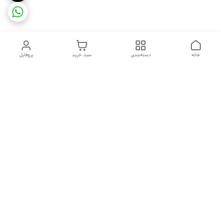
خانه
دسته‌بندی
سبد خرید
پروفایل
دسترسی سریع
ضمانت ترب
رضایتمندی مشتری
اینماد
قوانین و مقررات
تماس با ما
سیاست حریم خصوصی
درباره فروشگاه و محصولات