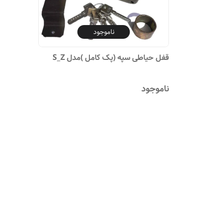
ناموجود
قفل حیاطی سپه (پک کامل )مدل S_Z
ناموجود