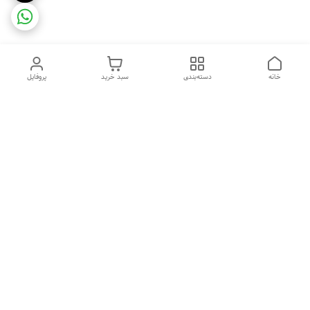
خانه
دسته‌بندی
سبد خرید
پروفایل
دسترسی سریع
ضمانت ترب
رضایتمندی مشتری
اینماد
قوانین و مقررات
تماس با ما
سیاست حریم خصوصی
درباره فروشگاه و محصولات