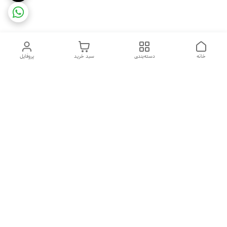
خانه
دسته‌بندی
سبد خرید
پروفایل
دسترسی سریع
ضمانت ترب
رضایتمندی مشتری
اینماد
قوانین و مقررات
تماس با ما
سیاست حریم خصوصی
درباره فروشگاه و محصولات