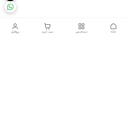
خانه
دسته‌بندی
سبد خرید
پروفایل
دسترسی سریع
ضمانت ترب
رضایتمندی مشتری
اینماد
قوانین و مقررات
تماس با ما
سیاست حریم خصوصی
درباره فروشگاه و محصولات