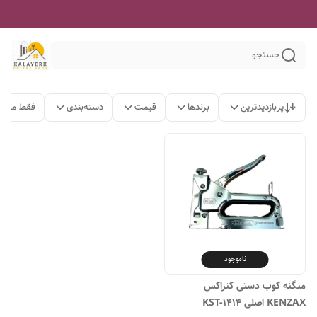
جستجو
پربازدیدترین
برندها
قیمت
دسته‌بندی
فقط محصو
ناموجود
منگنه کوب دستی کنزاکس
KENZAX اصلی KST-1414