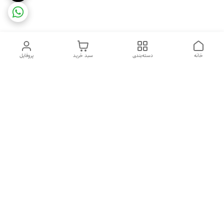
خانه
دسته‌بندی
سبد خرید
پروفایل
دسترسی سریع
ضمانت ترب
رضایتمندی مشتری
اینماد
قوانین و مقررات
تماس با ما
سیاست حریم خصوصی
درباره فروشگاه و محصولات