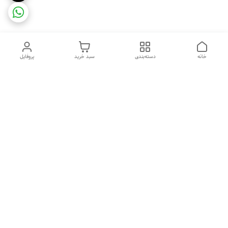
خانه
دسته‌بندی
سبد خرید
پروفایل
دسترسی سریع
ضمانت ترب
رضایتمندی مشتری
اینماد
قوانین و مقررات
تماس با ما
سیاست حریم خصوصی
درباره فروشگاه و محصولات