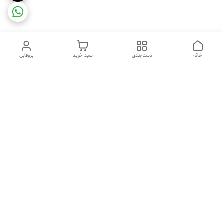
خانه
دسته‌بندی
سبد خرید
پروفایل
دسترسی سریع
ضمانت ترب
رضایتمندی مشتری
اینماد
قوانین و مقررات
تماس با ما
سیاست حریم خصوصی
درباره فروشگاه و محصولات