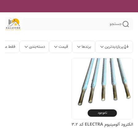
جستجو
پربازدیدترین
برندها
قیمت
دسته‌بندی
فقط محصو
ناموجود
الکترود آلومینیوم ELECTRA کد 3.2