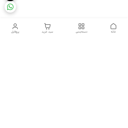
خانه
دسته‌بندی
سبد خرید
پروفایل
دسترسی سریع
ضمانت ترب
رضایتمندی مشتری
اینماد
قوانین و مقررات
تماس با ما
سیاست حریم خصوصی
درباره فروشگاه و محصولات