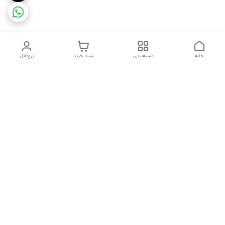
خانه
دسته‌بندی
سبد خرید
پروفایل
دسترسی سریع
ضمانت ترب
رضایتمندی مشتری
اینماد
قوانین و مقررات
تماس با ما
سیاست حریم خصوصی
درباره فروشگاه و محصولات