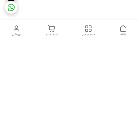
خانه
دسته‌بندی
سبد خرید
پروفایل
دسترسی سریع
ضمانت ترب
رضایتمندی مشتری
اینماد
قوانین و مقررات
تماس با ما
سیاست حریم خصوصی
درباره فروشگاه و محصولات