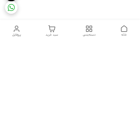
خانه
دسته‌بندی
سبد خرید
پروفایل
دسترسی سریع
ضمانت ترب
رضایتمندی مشتری
اینماد
قوانین و مقررات
تماس با ما
سیاست حریم خصوصی
درباره فروشگاه و محصولات