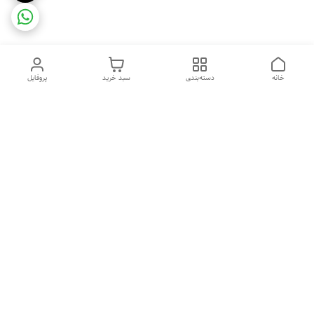
خانه
دسته‌بندی
سبد خرید
پروفایل
دسترسی سریع
ضمانت ترب
رضایتمندی مشتری
اینماد
قوانین و مقررات
تماس با ما
سیاست حریم خصوصی
درباره فروشگاه و محصولات