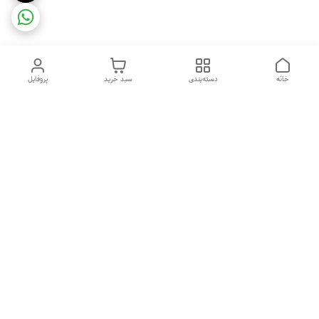
خانه
دسته‌بندی
سبد خرید
پروفایل
دسترسی سریع
ضمانت ترب
رضایتمندی مشتری
اینماد
قوانین و مقررات
تماس با ما
سیاست حریم خصوصی
درباره فروشگاه و محصولات