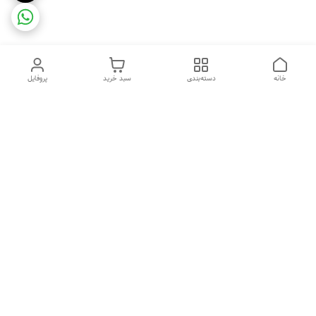
خانه
دسته‌بندی
سبد خرید
پروفایل
دسترسی سریع
ضمانت ترب
رضایتمندی مشتری
اینماد
قوانین و مقررات
تماس با ما
سیاست حریم خصوصی
درباره فروشگاه و محصولات