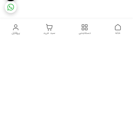
خانه
دسته‌بندی
سبد خرید
پروفایل
دسترسی سریع
ضمانت ترب
رضایتمندی مشتری
اینماد
قوانین و مقررات
تماس با ما
سیاست حریم خصوصی
درباره فروشگاه و محصولات