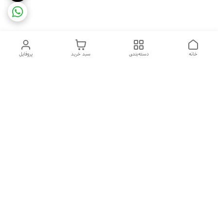
خانه
دسته‌بندی
سبد خرید
پروفایل
دسترسی سریع
ضمانت ترب
رضایتمندی مشتری
اینماد
قوانین و مقررات
تماس با ما
سیاست حریم خصوصی
درباره فروشگاه و محصولات