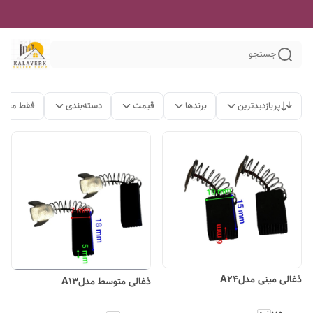
جستجو
پربازدیدترین
برندها
قیمت
دسته‌بندی
فقط محصو
ذغالی مینی مدلA24
ذغالی متوسط مدلA۱3