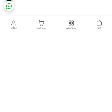
خانه
دسته‌بندی
سبد خرید
پروفایل
دسترسی سریع
ضمانت ترب
رضایتمندی مشتری
اینماد
قوانین و مقررات
تماس با ما
سیاست حریم خصوصی
درباره فروشگاه و محصولات