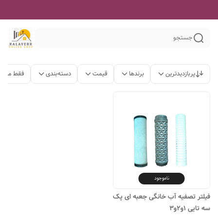
جستجو
پربازدیدترین
برندها
قیمت
دسته‌بندی
فقط محصو
ناموجود
فیلتر تصفیه آب خانگی جعبه ای پک
سه تایی 1و2و3