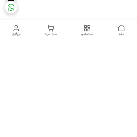
خانه
دسته‌بندی
سبد خرید
پروفایل
دسترسی سریع
ضمانت ترب
رضایتمندی مشتری
اینماد
قوانین و مقررات
تماس با ما
سیاست حریم خصوصی
درباره فروشگاه و محصولات