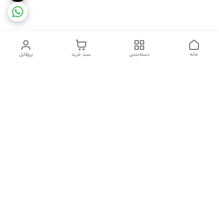
خانه
دسته‌بندی
سبد خرید
پروفایل
دسترسی سریع
ضمانت ترب
رضایتمندی مشتری
اینماد
قوانین و مقررات
تماس با ما
سیاست حریم خصوصی
درباره فروشگاه و محصولات