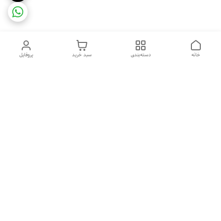
خانه
دسته‌بندی
سبد خرید
پروفایل
دسترسی سریع
ضمانت ترب
رضایتمندی مشتری
اینماد
قوانین و مقررات
تماس با ما
سیاست حریم خصوصی
درباره فروشگاه و محصولات