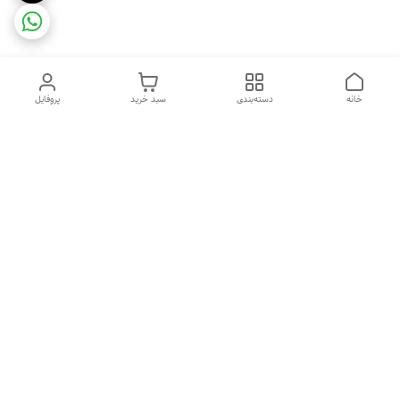
خانه
دسته‌بندی
سبد خرید
پروفایل
دسترسی سریع
ضمانت ترب
رضایتمندی مشتری
اینماد
قوانین و مقررات
تماس با ما
سیاست حریم خصوصی
درباره فروشگاه و محصولات