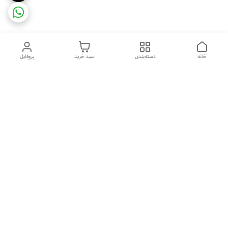
خانه
دسته‌بندی
سبد خرید
پروفایل
دسترسی سریع
ضمانت ترب
رضایتمندی مشتری
اینماد
قوانین و مقررات
تماس با ما
سیاست حریم خصوصی
درباره فروشگاه و محصولات