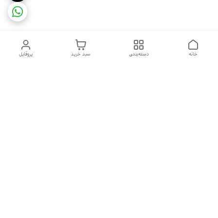
خانه
دسته‌بندی
سبد خرید
پروفایل
دسترسی سریع
ضمانت ترب
رضایتمندی مشتری
اینماد
قوانین و مقررات
تماس با ما
سیاست حریم خصوصی
درباره فروشگاه و محصولات