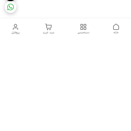
خانه
دسته‌بندی
سبد خرید
پروفایل
دسترسی سریع
ضمانت ترب
رضایتمندی مشتری
اینماد
قوانین و مقررات
تماس با ما
سیاست حریم خصوصی
درباره فروشگاه و محصولات