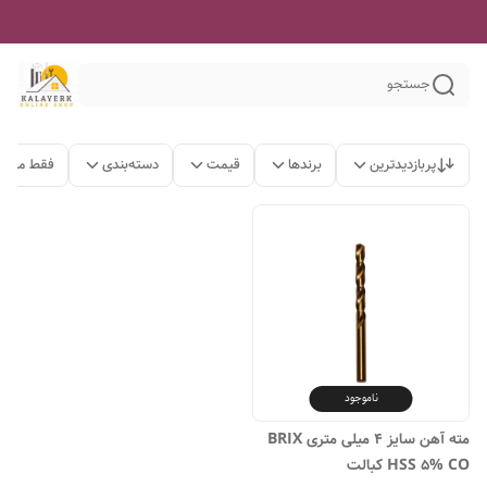
جستجو
پربازدیدترین
برندها
قیمت
دسته‌بندی
فقط محصو
ناموجود
مته آهن سایز ۴ میلی متری BRIX
HSS 5% CO کبالت