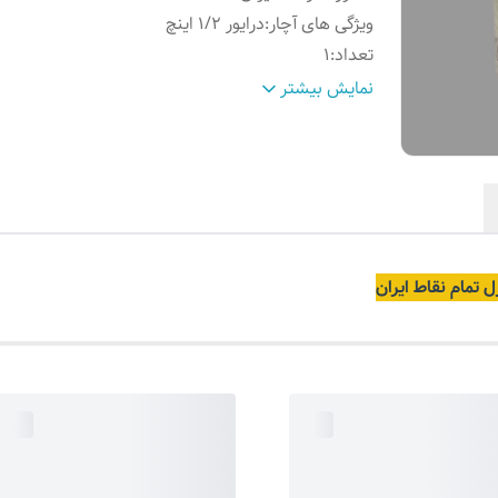
ویژگی های آچار
:
درایور 1/2 اینچ
تعداد
:
1
شماره آچار
:
23
نمایش بیشتر
ل تمام نقاط ایران