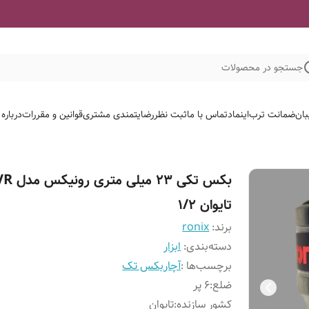
جستجو در محصولات
بان
ضمانت ترب
اینماد
تماس با ما
ثبت نظر
رضایتمندی مشتری
قوانین و مقررات
درباره
بکس تکی ۲۳ میلی م
تایوان ۱/۲
برند:
ronix
دسته‌بندی
:
ابزار
برچسب‌ها :
آچار
بکس تک
ضلع
:
6 پر
کشور سازنده
:
تایوان