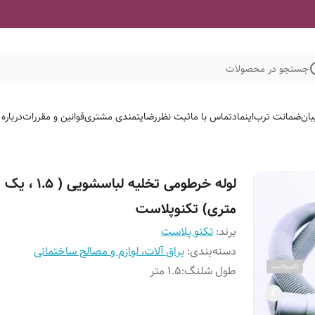
جستجو در محصولات
بان
ضمانت ترب
اینماد
تماس با ما
ثبت نظر
رضایتمندی مشتری
قوانین و مقررات
درباره
لوله خرطومی تخلیه لباسشوی
متری) تکنوپلاست
برند:
تکنو پلاست
دسته‌بندی
:
یراق آلات، لوازم و مصالح ساختمانی
طول شلنگ
:
1.5 متر