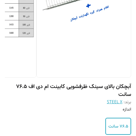
آبچکان بالای سینک ظرفشویی کابینت ام دی اف 76.5
سانت
برند:
STEEL X
اندازه
76.5 سانت