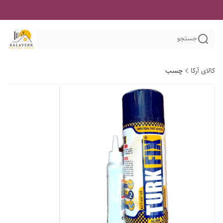
جستجو
کالای آرکا
چسب