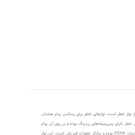
 از نوار خطر است. نوارهای خطر برای رساندن پیام هشدار،
خطر دارای پس‌زمینه‌های زردرنگ بوده و بر روی آن پیام
خطر به‌صورت نوشتار( در دو زبان فارسی و انگلیسی) و شکل بارنگ مشکی چاپ ‌شده است. ترکیب رنگ به‌ کاررفته در این نوار بر اساس استاندارد OSHA بوده و بیانگر خطرات فیزیکی است. این نوار