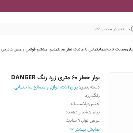
جستجو در محصولات
بان
ضمانت ترب
اینماد
تماس با ما
ثبت نظر
رضایتمندی مشتری
قوانین و مقررات
درباره
نوار خطر ۶۰ متری زرد رنگ DANGER
دسته‌بندی
:
یراق آلات، لوازم و مصالح ساختمانی
رنگ
:
زرد
جنس
:
پلاستیک
پیام
:
هشدار دهنده
عرض نوار
:
۷ سانت
طول نوار
:
۶۰ متر
نمایش بیشتر