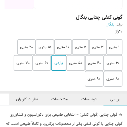
گونی کنفی چتایی بنگال
برند:
بنگال
متراژ
۱ متری
۳ متری
۵ متری
۱۰ متری
۱۵ متری
۲۰ متری
۳۰ متری
۴۰ متری
۵۰ متری
یاردی
60 متری
70 متری
80 متری
90 متری
بررسی
توضیحات
مشخصات
نظرات کاربران
🧺 گونی چتایی (گونی کنفی) – انتخابی طبیعی برای دکوراسیون و کشاورزی
گونی چتایی یا گونی کنفی یکی از محصولات پرکاربرد و کاملاً طبیعی است که