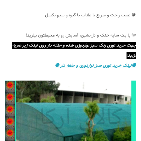
🛠 نصب راحت و سریع با طناب یا گیره و سیم بکسل
🌞 با یک سایه خنک و دل‌نشین، آسایش رو به محیطتون بیارید!
جهت خرید توری رنگ سبز نواردوزی شده و حلقه دار روی لینک زیر ضربه
بزنید:
🟣لینک خرید توری سبز نواردوزی و حلقه دار 🟣