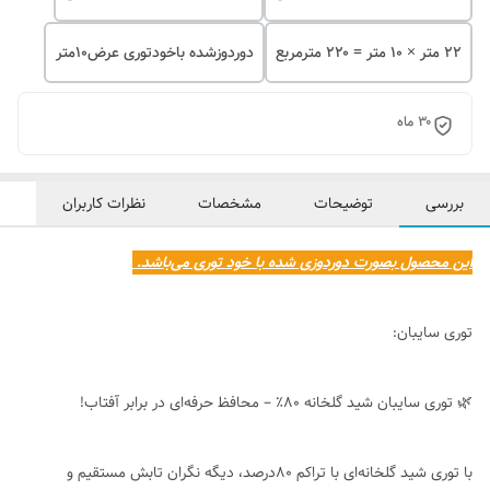
۲۲ متر × ۱۰ متر = ۲۲۰ مترمربع
دوردوزشده باخودتوری عرض۱۰متر
۳۰ ماه
بررسی
توضیحات
مشخصات
نظرات کاربران
این محصول بصورت دوردوزی شده با خود توری می‌باشد.
توری سایبان:
🌿 توری سایبان شید گلخانه ۸۰٪ – محافظ حرفه‌ای در برابر آفتاب!
با توری شید گلخانه‌ای با تراکم ۸۰درصد، دیگه نگران تابش مستقیم و