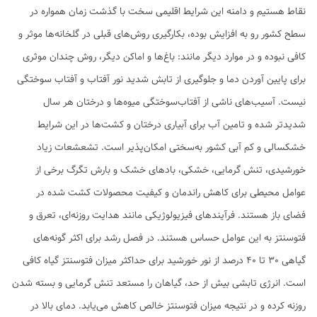
نقاط هستیم و دامنه این شرایط اقلیمی سخت با گذشت زمان همواره در
سطح کشور رو به افزایش بوده، بکارگیری روش‌های قبلی در گلخانه‌ها موثر و
کافی نبوده و در موارد دیگر مانند: باغ‌ها و اماکن دیگر، روش چندان موثری
برای پایین آوردن دما و جلوگیری از تابش شدید نور آفتاب و آفتاب سوختگی
نیست. آسیب‌های ناشی از آفتاب‌سوختگی میوه‌‌ها و درختان هر سال
شدیدتر شده و تامین آب برای آبیاری درختان و کشت‌ها در این شرایط
خشکسالی و کم آبی کشور به‌سختی امکان‌پذیر است. تشعشعات زیاد
خورشیدی، تنش گرمایی، خشکی، بادهای خشک و بارش تگرگ برخی از
عوامل محیطی برای کاهش راندمان و کیفیت محصولات کشت شده در
فضای باز هستند. فرآیندهای فیزیولوژیکی مانند هدایت روزنه‌ای، تعرق و
فتوسنتز به این عوامل حساس هستند. در فصل رشد برای اکثر گونه‌های
گیاهی 30 تا 40 درصد از نور خورشید برای حداکثر میزان فتوسنتز گیاه کافی
است. انرژی تابشی بیش از حد، گیاهان را مستعد تنش گرمایی و بسته شدن
روزنه کرده و در نتیجه میزان فتوسنتز خالص کاهش می‌یابد. دمای بالا در