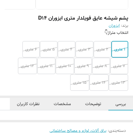
پشم شیشه عایق فویلدار متری ایزوران D14
برند:
ایزوران
انتخاب متراژ👇
۱ متری
۲ متری
۳ متری
۴ متری
۵ متری
۶ متری
۷ متری
۸ متری
۹ متری
۱۰ متری
۱۱ متری
۱۲ متری
۱۳ متری
۱۴ متری
۱۵ متری
بررسی
توضیحات
مشخصات
نظرات کاربران
دسته‌بندی
:
یراق آلات، لوازم و مصالح ساختمانی