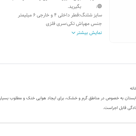
🟣
:
بگیرید.
سایز شلنگ
:
قطر داخلی ۴ و خارجی ۶ میلیمتر
جنس مهپاش تکی
:
سری فلزی
جنس سه راه
:
جنس بدنه: پلاستیک PBT اورینگ NBR
نمایش بیشتر
انه
 تابستان به خصوص در مناطق گرم و خشک، برای ایجاد هوایی خنک و مطلوب بسیار
سادگی قابل اجراست.