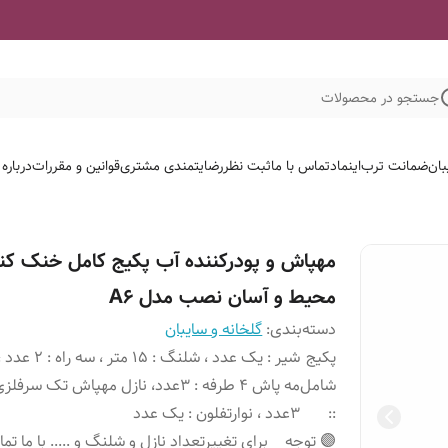
جستجو در محصولات
بان
ضمانت ترب
اینماد
تماس با ما
ثبت نظر
رضایتمندی مشتری
قوانین و مقررات
درباره
مهپاش و پودرکننده آب پکیج کامل خنک کن
محیط و آسان نصب مدل A۶
دسته‌بندی
:
گلخانه و سایبان
پکیج
شیر : یک عدد ، شلنگ : ۱۵ مت
شامل
مه پاش ۴ طرفه : ۳عدد، نازل مهپاش تک سرفلز
:
:
۳عدد ، نوارتفلون : یک عدد
🟣 توجه
برای تغییرتعداد نازل و شلنگ و ..... با ما ت