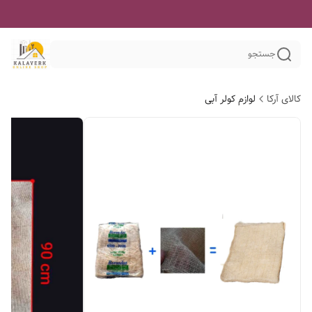
جستجو
کالای آرکا
لوازم کولر آبی