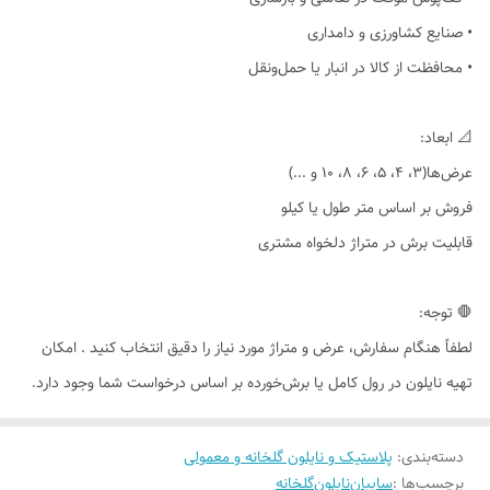
• صنایع کشاورزی و دامداری
• محافظت از کالا در انبار یا حمل‌ونقل
📐 ابعاد:
عرض‌ها(۳، ۴، ۵، ۶، ۸، ۱۰ و ...)
فروش بر اساس متر طول یا کیلو
قابلیت برش در متراژ دلخواه مشتری
🛑 توجه:
لطفاً هنگام سفارش، عرض و متراژ مورد نیاز را دقیق انتخاب کنید . امکان
تهیه نایلون در رول کامل یا برش‌خورده بر اساس درخواست شما وجود دارد.
دسته‌بندی
:
پلاستیک و نایلون گلخانه و معمولی
برچسب‌ها :
سایبان
نایلون
گلخانه