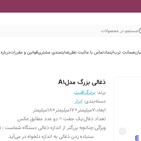
جستجو در محصولات
بان
ضمانت ترب
اینماد
تماس با ما
ثبت نظر
رضایتمندی مشتری
قوانین و مقررات
درباره
ذغالی بزرگ مدلA1
برند:
برترگرافیت
دسته‌بندی
:
ابزار
ابعاد
:
۷میلیمتر×۱۷میلیمتر×۱۸میلیمتر
تعداد ذغال
:
یک جفت = دو عدد مطابق عکس
ویژگی
:
چنانچه بزرگتر از اندازه ذغالی دستگاه شماست : 
سنباده زدن ذغالی به اندازه دلخواه در می‌آید.