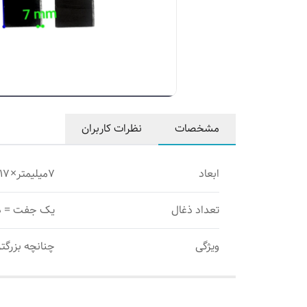
مشخصات
نظرات کاربران
ابعاد
۷میلیمتر×۱۷میلیمتر×۱۸میلیمتر
تعداد ذغال
یک جفت = د
ویژگی
چنانچه بزرگتر