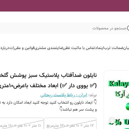
جستجو در محصولات
بان
ضمانت ترب
اینماد
تماس با ما
ثبت نظر
رضایتمندی مشتری
قوانین و مقررات
درباره
نایلون ضدآفتاب پلاستیک سبز پوشش گلخا
(✅️ یووی دار ✅️) ابعاد مختلف باعرض۱۰متری
برند:
ایران - رباط پلاست ریحانی
👇 ابعاد نایلون رو انتخاب کنید توجه کنید ابعاد امکان دارد به 
و پشت سر هم نباشد👇
۱۲ متر × ۱۰ متر = ۱۲۰ مترمربع
۱۱ متر × ۱۰ متر = ۱۱۰ مترمربع