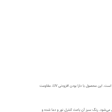
نایلون یا پلاستیک گلخانه‌ای سبز یووی‌دار ضد آفتاب از پلاستیک‌های صنعتی عریض و مقاوم است که برای استفاده در فضای باز طراحی شده است. این محصول با دارا بودن افزودنی UV، مقاومت
ین می‌شود. رنگ سبز آن باعث کنترل نور و دما شده و