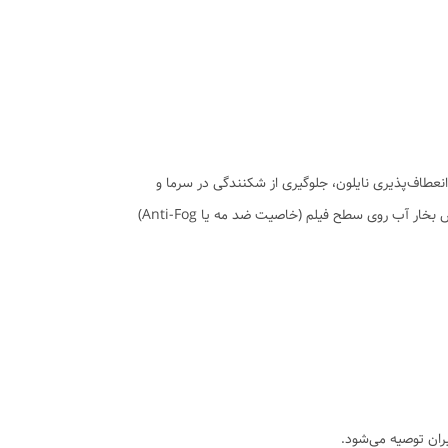
ولید می‌شود. این ترکیب باعث افزایش انعطاف‌پذیری نایلون، جلوگیری از شکنندگی در سرما و
طول عمر بالاتر در شرایط مختلف آب‌وهوایی می‌گردد. وجود EVA همچنین باعث یکنواخت‌تر شدن انتقال نور خورشید به داخل گلخانه و کاهش بخار آب روی سطح فیلم (خاصیت ضد مه یا Anti-Fog)
ران توصیه می‌شود.