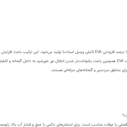
نایلون گلخانه EVA (1%) از مواد پلیمری پلی‌اتیلن به همراه ۱ درصد افزودنی EVA (اتیلن وینیل استات) ت
ت؟
فصلی یا موقت مناسب است. برای استخرهای دائمی با عمق و فشار آب بالا، ژئوممب