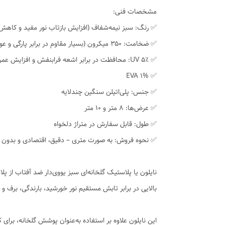
مشخصات فنی:
✅ رنگ: سبز نیمه‌شفاف (افزایش بازتاب نور مفید و کاه
✅ ضخامت: ۳۵۰ میکرون (بسیار مقاوم در برابر پارگی و عوامل محیطی)
✅ UV ۵٪: محافظت در برابر اشعه فرابنفش و افزایش عمر نایلون
✅️ EVA 1%
✅ جنس: پلی‌اتیلن سنگین چندلایه
✅ عرض‌ها: ۸ متر و ۱۰ متر
✅ طول: قابل سفارش در متراژ دلخواه
✅ نحوه فروش: به صورت متری – دقیق، اقتصادی و بدون 
بالایی در برابر تابش مستقیم نور خورشید، بارندگی، برف
این نایلون علاوه بر استفاده به‌عنوان پوشش گلخانه، برای