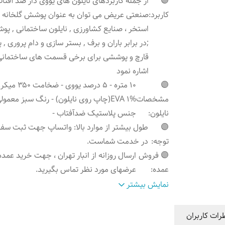
🟣
از جمله کاربردهای نایلون های یووی دار ضد آفتاب
کاربرد
:
صنعتی عریض می توان به عنوان پوشش گلخانه ا
استخر ، صنایع کشاورزی , نایلون ساختمانی , پ
;در برابر باران و برف , بستر سازی و دام پروری ,
قارچ و پوششی برای برخی قسمت های ساختمانی 
اشاره نمود
🟣
۱۰ متره - ۵ درصد یووی - ض
مشخصات
EVA 1%(چاپ روی نایلون) - رنگ سبز معمول
نایلون
:
جنس پلاستیک ضدآفتاب -
🟣
طول بیشتر از موارد بالا: واتساپ جهت ثبت سف
توجه
:
در خدمت شماست.
🟣 فروش
ارسال روزانه از انبار تهران ، جهت خرید عمده
عمده
:
عرضهای مورد نظر تماس بگیرید.
ویدئو محصول
:
👇👇👇👇
نمایش بیشتر
رات کاربران