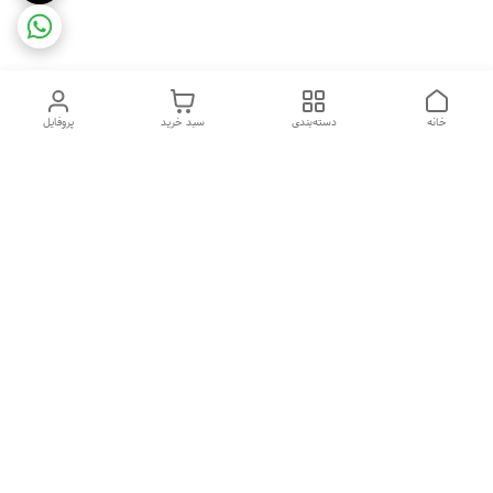
خانه
دسته‌بندی
سبد خرید
پروفایل
دسترسی سریع
ضمانت ترب
رضایتمندی مشتری
اینماد
قوانین و مقررات
تماس با ما
سیاست حریم خصوصی
درباره فروشگاه و محصولات