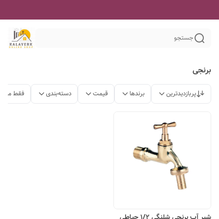
جستجو
برنجی
پربازدیدترین
برندها
قیمت
دسته‌بندی
فقط محصو
شیر آب برنجی شلنگی ۱/۲ حیاطی