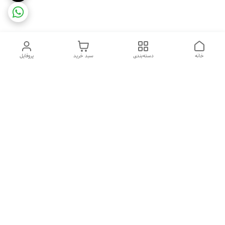
خانه
دسته‌بندی
سبد خرید
پروفایل
دسترسی سریع
ضمانت ترب
رضایتمندی مشتری
اینماد
قوانین و مقررات
تماس با ما
سیاست حریم خصوصی
درباره فروشگاه و محصولات