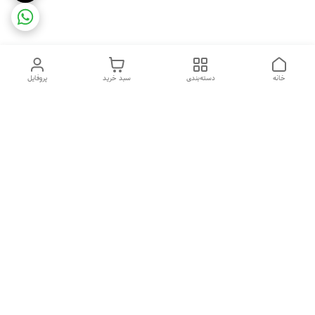
خانه
دسته‌بندی
سبد خرید
پروفایل
دسترسی سریع
ضمانت ترب
رضایتمندی مشتری
اینماد
قوانین و مقررات
تماس با ما
سیاست حریم خصوصی
درباره فروشگاه و محصولات