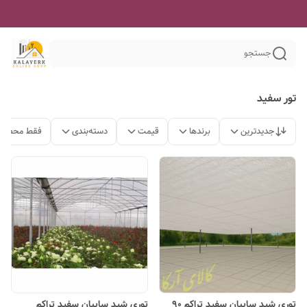
جستجو
تور سفید
جدیدترین
برندها
قیمت
دسته‌بندی
فقط محصولا
توری شید سایبان سفید تراکم 90
توری شید سایبان سفید تراکم