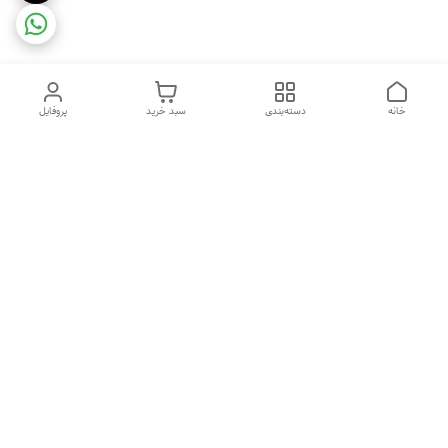
خانه
دسته‌بندی
سبد خرید
پروفایل
دسترسی سریع
ضمانت ترب
رضایتمندی مشتری
اینماد
قوانین و مقررات
تماس با ما
سیاست حریم خصوصی
درباره فروشگاه و محصولات